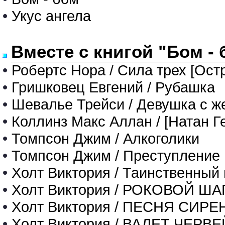
•
Укус ангела
Вместе с книгой "Бом -
•
Робертс Нора / Сила трех [Остр
•
Гришковец Евгений / Рубашка
•
Шевалье Трейси / Девушка с 
•
Коллинз Макс Аллан / [Натан Г
•
Томпсон Джим / Алкоголики
•
Томпсон Джим / Преступление
•
Холт Виктория / Таинственный 
•
Холт Виктория / РОКОВОЙ ША
•
Холт Виктория / ПЕСНЯ СИР
•
Холт Виктория / ВАЛЕТ ЧЕРВЕ