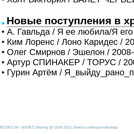
Новые поступления в х
•
А. Гавльда / Я ее любила/Я его
•
Ким Лоренс / Лоно Каридес / 2
•
Олег Смирнов / Эшелон / 2008
•
Артур СПИНАКЕР / ТОРУС / 20
•
Гурин Артём / Я_выйду_рано_п
BOOKS.SH - BOOKS SHaring @ 2009-2013, Книги в электронном виде.