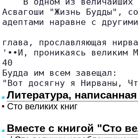
    В одном из величайших 
Асвагоши "Жизнь Будды", со
адептами наравне с другими
глава, прославляющая нирва
'••И, проникаясь великим М
40	 

Будда им всем завещал:

"Вот досягну я Нирваны, Ч
Литература, написанна
•
Сто великих книг
Вместе с книгой "Сто в