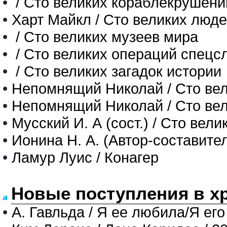
•
/ Сто великих кораблекрушени
•
Харт Майкл / Сто великих люд
•
/ Сто великих музеев мира
•
/ Сто великих операций спецс
•
/ Сто великих загадок истории
•
Непомнящий Николай / Сто вел
•
Непомнящий Николай / Сто вел
•
Мусский И. А (сост.) / Сто вел
•
Ионина Н. А. (Автор-состави
•
Ламур Луис / Конагер
Новые поступления в х
•
А. Гавльда / Я ее любила/Я его