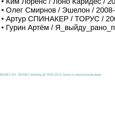
•
Ким Лоренс / Лоно Каридес / 2
•
Олег Смирнов / Эшелон / 2008
•
Артур СПИНАКЕР / ТОРУС / 20
•
Гурин Артём / Я_выйду_рано_п
BOOKS.SH - BOOKS SHaring @ 2009-2013, Книги в электронном виде.