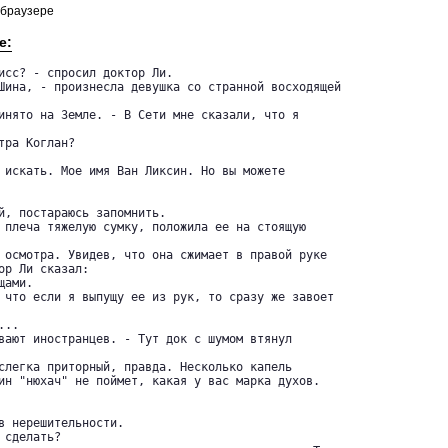
 браузере
е:
исс? - спросил доктор Ли.

Шина, - произнесла девушка со странной восходящей

инято на Земле. - В Сети мне сказали, что я

ра Коглан?

 искать. Мое имя Ван Ликсин. Но вы можете

й, постараюсь запомнить.

 плеча тяжелую сумку, положила ее на стоящую

 осмотра. Увидев, что она сжимает в правой руке 

ор Ли сказал:

ами.

 что если я выпущу ее из рук, то сразу же завоет

..

вают иностранцев. - Тут док с шумом втянул

слегка приторный, правда. Несколько капель 

ин "нюхач" не поймет, какая у вас марка духов.

в нерешительности.

сделать?
