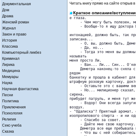
Читать книгу прямо на сайте открыв в
Документальная
Дом
Краткое описание/вступлени
Драма
е глаза.

Женский роман
     - Чем могу быть полезен, м
     - Вообще-то я ищу доктора 
Журнал
Закон и право
интонацией, должно быть, так пр
записана...

История
     - О, вы, должно быть, Демет
Классика
     - Да, но...

     - Тогда это меня вы должны
Компьютерный ликбез
называть 

Криминал
меня просто Ли.

Лирика
     - Ван... Ли... Син... О'ке
     Деметра наконец-то сняла с
Медицина
рядом 

Мемуары
банкетку и прошла в кабинет для
штрафную розовую карточку, докт
Наука
     - Оставьте это с вашими вещ
Научная фантастика
     - Но... милиционер сказал,
сирена, 

Песни
прибудет патруль, и меня тут же.
Политика
     - Вздор! Они всегда запуги
Приключения
воздух. 

- "Одалиска"? Приятный аромат, 
Психология
изопропилового спирта - и ни од
Религия
     - Спасибо за совет.

     - Дайте мне свою карточку.

Секс-учеба
     Деметра все еще пребывала 
Сказка
     - Что вы с ней собираетесь 