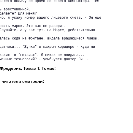
авсего оплачу ее прямо со своего компьютера. Тем

ь арестованной.

делаете? Для меня?

но, я укажу номер вашего лицевого счета. - Он еще

есять марок. Это вас не разорит.

Слушайте, а у вас тут, на Марсе, действительно

алась сюда на Фонтане, видела вращающиеся линзы,

датчики... "Жучки" в каждом коридоре - куда ни

каких-то "нюхачах". Я никак не ожидала...

менных технологий? - улыбнулся доктор Ли. - 

 
Фредерик, Томас Т. Томас:
" читатели смотрели: