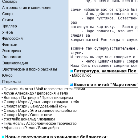
     - Ну, я всего лишь всего-н
Словарь
Антропология и социология
самым избавлю вас от страха быт
Спорт
     - И вы действительно это с
     - Пара пустяков. Естествен
Стихи
раз 

Триллер
взглянул на карточку. - Всего д
     - Надо полагать, что нет. 
Учеба
следят за 

Философия
каждым шагом? Еще когда я спуск
Фентези
всякие там суперчувствительные 
Эзотерика
ступи. 

Экономика
И теперь вы еще мне говорите о 
     - Чего? Цивилизации? Совре
Энциклопедия
Наша Сеть позволяет соединиться
Эротические и порно рассказы
Литература, написанная Пол 
Юмор
•
Марс плюс
IT-приколы
Вместе с книгой "Марс плюс
•
Эриксон Милтон / Мой голос останется с вами
•
Лоуэн Александр / Депрессия и тело
•
Вентворт Патриция / Приют пилигрима
•
Стюарт Мэри / Девять карет ожидают тебя
•
Стюарт Мэри / Заколдованный конь
•
Стюарт Мэри / Это странное волшебство
•
Стюарт Мэри / Огонь в ночи
•
Уэстлейк Дональд / Людишки
•
Тиль Ноэль / Астрологическое творчество
•
Афанасьев Роман / Воин добра
Новые поступления в хранилище библиотеки: