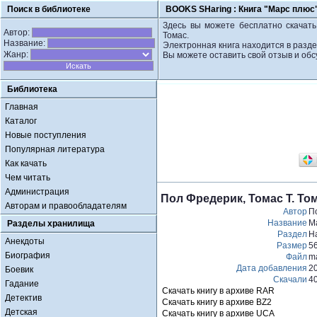
Поиск в библиотеке
BOOKS SHaring :
Книга "Марс плюс"
Здесь вы можете бесплатно скачать
Автор:
Томас.
Название:
Электронная книга находится в разд
Жанр:
Вы можете оставить свой отзыв и обс
Библиотека
Главная
Каталог
Новые поступления
Популярная литература
Как качать
Чем читать
Администрация
Пол Фредерик, Томас Т. То
Авторам и правообладателям
Автор
П
Название
М
Разделы хранилища
Раздел
Н
Анекдоты
Размер
5
Биография
Файл
ma
Дата добавления
2
Боевик
Скачали
4
Гадание
Скачать книгу в архиве RAR
Детектив
Скачать книгу в архиве BZ2
Детская
Скачать книгу в архиве UCA