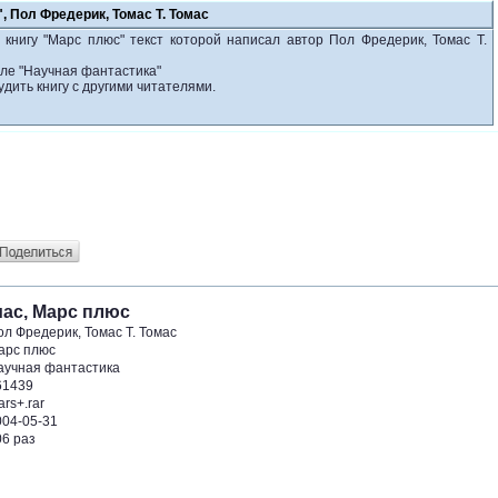
, Пол Фредерик, Томас Т. Томас
 книгу "Марс плюс" текст которой написал автор Пол Фредерик, Томас Т.
еле "Научная фантастика"
удить книгу с другими читателями.
мас, Марс плюс
ол Фредерик, Томас Т. Томас
арс плюс
аучная фантастика
61439
rs+.rar
004-05-31
06 раз