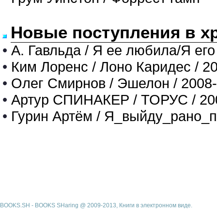
Новые поступления в х
•
А. Гавльда / Я ее любила/Я его
•
Ким Лоренс / Лоно Каридес / 2
•
Олег Смирнов / Эшелон / 2008
•
Артур СПИНАКЕР / ТОРУС / 20
•
Гурин Артём / Я_выйду_рано_п
BOOKS.SH - BOOKS SHaring @ 2009-2013, Книги в электронном виде.