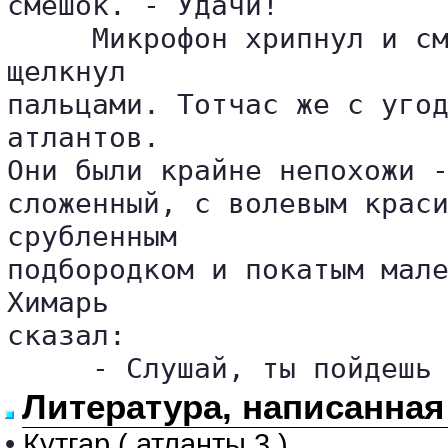
смешок. - Удачи!

     Микрофон хрипнул и см
щелкнул 

пальцами. Тотчас же с угод
атлантов. 

Они были крайне непохожи -
сложенный, с волевым краси
срубленным 

подбородком и покатым мале
Химарь 

сказал:

     - Слушай, ты пойдешь
Литература, написанная
•
Кутгар ( атланты 3.)