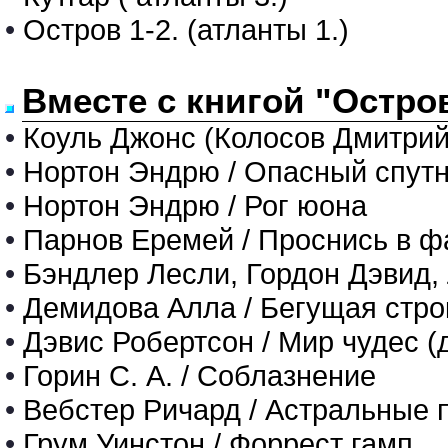
•
Остров 1-2. (атланты 1.)
Вместе с книгой "Остров
•
Коуль Джонс (Колосов Дмитрий) 
•
Нортон Эндрю / Опасный спут
•
Нортон Эндрю / Рог юона
•
Парнов Еремей / Проснись в ф
•
Бэндлер Лесли, Гордон Дэвид,
•
Демидова Алла / Бегущая стро
•
Дэвис Робертсон / Мир чудес (
•
Горин С. А. / Соблазнение
•
Вебстер Ричард / Астральные
•
Грум Уинстон / Форрест гамп