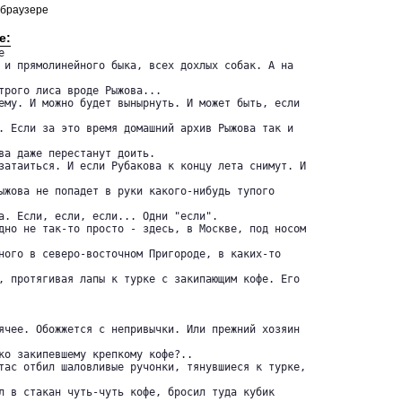
 браузере
е:
 

 и прямолинейного быка, всех дохлых собак. А на

трого лиса вроде Рыжова...

ему. И можно будет вынырнуть. И может быть, если

. Если за это время домашний архив Рыжова так и

ва даже перестанут доить.

затаиться. И если Рубакова к концу лета снимут. И

ыжова не попадет в руки какого-нибудь тупого

а. Если, если, если... Одни "если".

дно не так-то просто - здесь, в Москве, под носом

ного в северо-восточном Пригороде, в каких-то 

, протягивая лапы к турке с закипающим кофе. Его

ячее. Обожжется с непривычки. Или прежний хозяин

ко закипевшему крепкому кофе?..

тас отбил шаловливые ручонки, тянувшиеся к турке,

л в стакан чуть-чуть кофе, бросил туда кубик
