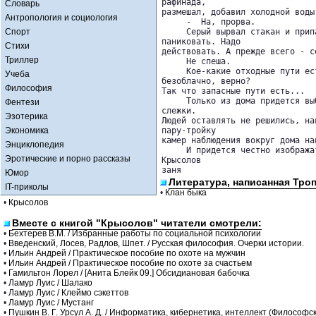
рафинада, 

Словарь
размешал, добавил холодной воды.
Антропология и социология
     -  На, прорва.

Спорт
     Серый вырвал стакан и прип
паниковать. Надо 

Стихи
действовать. А прежде всего - с
Триллер
     Не спеша.

     Кое-какие отходные пути ес
Учеба
безоблачно, верно? 

Философия
Так что запасные пути есть...

     Только из дома придется вы
Фентези
слежки. 

Эзотерика
Людей оставлять не решились, на
Экономика
пару-тройку 

камер наблюдения вокруг дома на
Энциклопедия
     И придется честно изобража
Эротические и порно рассказы
Крысолов 

заня
Юмор
Литература, написанная Тро
IT-приколы
•
Клан быка
•
Крысолов
Вместе с книгой "Крысолов" читатели смотрели:
•
Бехтерев В.М. / Избранные работы по социальной психологии
•
Введенский, Лосев, Радлов, Шпет. / Русская философия. Очерки истории.
•
Ильин Андрей / Практическое пособие по охоте на мужчин
•
Ильин Андрей / Практическое пособие по охоте за счастьем
•
Гамильтон Лорел / [Анита Блейк 09.] Обсидиановая бабочка
•
Ламур Луис / Шалако
•
Ламур Луис / Клеймо сэкеттов
•
Ламур Луис / Мустанг
•
Пушкин В. Г. Урсул А. Д. / Информатика, кибернетика, интеллект (Философс