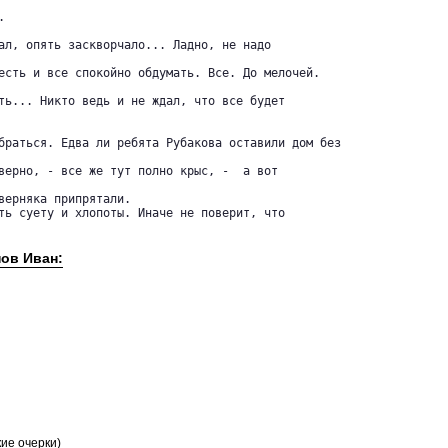


ал, опять заскворчало... Ладно, не надо

есть и все спокойно обдумать. Все. До мелочей.

ть... Никто ведь и не ждал, что все будет

браться. Едва ли ребята Рубакова оставили дом без

верно, - все же тут полно крыс, -  а вот

верняка припрятали.

ть суету и хлопоты. Иначе не поверит, что

пов Иван:
кие очерки)