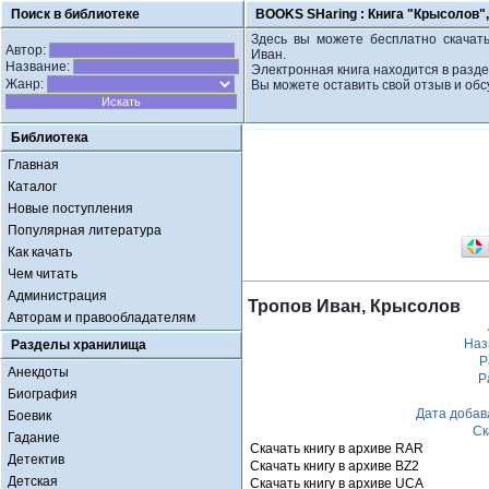
Поиск в библиотеке
BOOKS SHaring :
Книга "Крысолов",
Здесь вы можете бесплатно скачать
Автор:
Иван.
Название:
Электронная книга находится в разд
Жанр:
Вы можете оставить свой отзыв и обс
Библиотека
Главная
Каталог
Новые поступления
Популярная литература
Как качать
Чем читать
Администрация
Тропов Иван, Крысолов
Авторам и правообладателям
Наз
Разделы хранилища
Р
Анекдоты
Р
Биография
Дата добав
Боевик
Ск
Гадание
Скачать книгу в архиве RAR
Детектив
Скачать книгу в архиве BZ2
Детская
Скачать книгу в архиве UCA