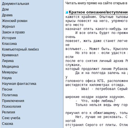
Читать книгу прямо на сайте открыв в
Документальная
Дом
Краткое описание/вступлени
Драма
кажется крайним. Опытные тыловые
Женский роман
крысы повесят на него, упрямого
его место 

Журнал
назначат опять какого-нибудь хи
Закон и право
     И все опять будет по-прежн
очень 

История
повезет, жить даже станет легче
Классика
не 

всплывет... Может быть, Крысоло
Компьютерный ликбез
     Но это все - если удастся 
Криминал
если 

Лирика
после его снятия личный архив Р
служаки, 

Медицина
который продолжит линию Рубаков
Мемуары
     Да и на полгода залечь на 
у 

Наука
головного офиса КГБ, расположен
Научная фантастика
шестидесяти километрах отсюда.

     -  Ыва! - потребовал Серый
Песни
Политика
широкие ноздри ходили ходуном.

Приключения
     -  Что, кофе любишь?

     Только нельзя ведь ему гор
Психология
Религия
приучил его к обжигающему, толь
     Нет, лучше не рисковать. С
Секс-учеба
ногой 

Сказка
отстранил Серого от плиты. Отли