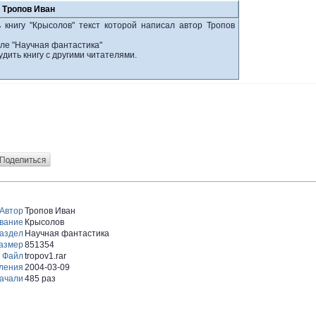
 Тропов Иван
 книгу "Крысолов" текст которой написал автор Тропов
еле "Научная фантастика"
удить книгу с другими читателями.
Автор
Тропов Иван
вание
Крысолов
аздел
Научная фантастика
азмер
851354
Файл
tropov1.rar
ления
2004-03-09
ачали
485 раз