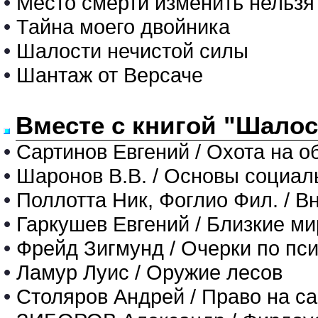
•
Место смерти изменить нельзя
•
Тайна моего двойника
•
Шалости нечистой силы
•
Шантаж от Версаче
Вместе с книгой "Шалос
•
Сартинов Евгений / Охота на о
•
Шаронов В.В. / Основы социал
•
Поллотта Ник, Фоглио Фил. / В
•
Гаркушев Евгений / Близкие м
•
Фрейд Зигмунд / Очерки по пс
•
Ламур Луис / Оружие лесов
•
Столяров Андрей / Право на с