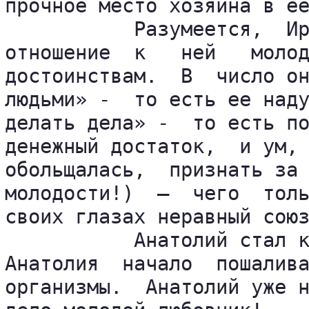
прочное место хозяина в ее
           Разумеется,  Ир
отношение  к   ней   молод
достоинствам.  В  число он
людьми» -  то есть ее наду
делать дела» -  то есть по
денежный достаток,  и ум, 
обольщалась,  признать за 
молодости!)  –  чего  толь
своих глазах неравный союз
           Анатолий стал к
Анатолия  начало  пошалива
организмы.  Анатолий уже н