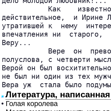
дело молодой любовник!... 
           Как    известно
действительное,  и Ирине Л
утратившей к  нему  интере
впечатления ни  старого,  
Веру...

           Вере  он  прево
полуслова, с четверти мысл
Верой он был восхитительно
не был ни один из тех мужч
Вера уж  стала было подум
Литература, написанная
•
Голая королева