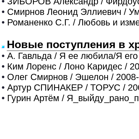
•
ЗИБОРОВ Александр / Фирдоу
•
Смирнов Леонид Эллиевич / Ум
•
Романенко С.Г. / Любовь и изм
Новые поступления в х
•
А. Гавльда / Я ее любила/Я его
•
Ким Лоренс / Лоно Каридес / 2
•
Олег Смирнов / Эшелон / 2008
•
Артур СПИНАКЕР / ТОРУС / 20
•
Гурин Артём / Я_выйду_рано_п