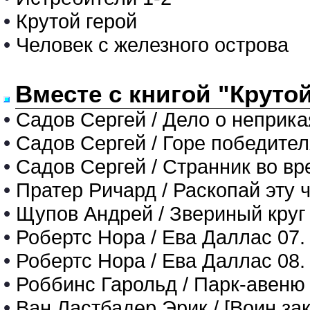
•
Крутой герой
•
Человек с железного острова
Вместе с книгой "Круто
•
Садов Сергей / Дело о неприк
•
Садов Сергей / Горе победите
•
Садов Сергей / Странник во в
•
Пратер Ричард / Раскопай эту 
•
Щупов Андрей / Звериный круг
•
Робертс Нора / Ева Даллас 0
•
Робертс Нора / Ева Даллас 
•
Роббинс Гарольд / Парк-авеню
•
Ван Ластбадер Эрик / [Воин зак