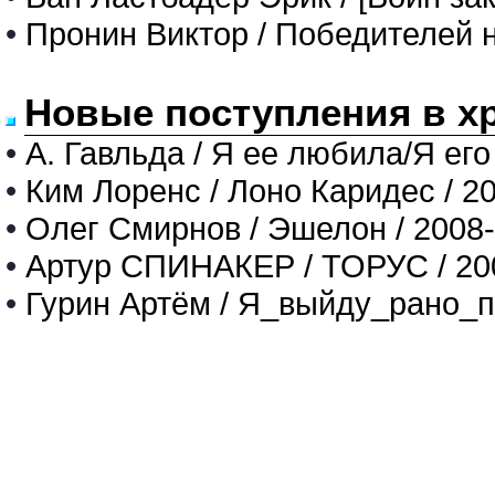
•
Пронин Виктор / Победителей 
Новые поступления в х
•
А. Гавльда / Я ее любила/Я его
•
Ким Лоренс / Лоно Каридес / 2
•
Олег Смирнов / Эшелон / 2008
•
Артур СПИНАКЕР / ТОРУС / 20
•
Гурин Артём / Я_выйду_рано_п