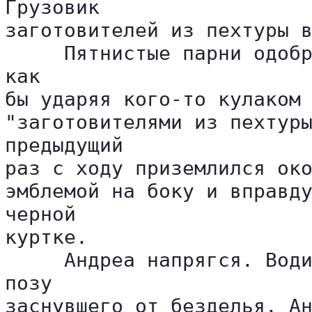
Грузовик 

заготовителей из пехтуры в
     Пятнистые парни одобр
как 

бы ударяя кого-то кулаком 
"заготовителями из пехтуры
предыдущий 

раз с ходу приземлился око
эмблемой на боку и вправду
черной 

куртке.

     Андреа напрягся. Води
позу 

заснувшего от безделья. Ан