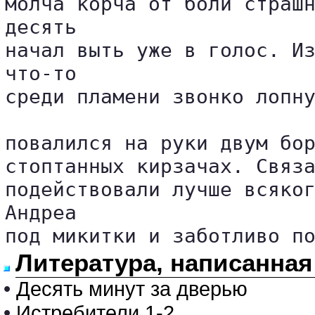
молча корча от боли страшн
десять 

начал выть уже в голос. Из
что-то 

среди пламени звонко лопну
повалился на руки двум бор
стоптанных кирзачах. Связа
подействовали лучше всяког
Андреа 

под микитки и заботливо п
Литература, написанна
•
Десять минут за дверью
•
Истребители 1-2