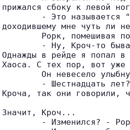
прижался сбоку к левой ног
	- Это называется "не любит чужих"? - я похлопал пса по загривку, 

доходившему мне чуть ли не
	Рорк, помешивая похлебку, рассеянно отозвался:

	- Ну, Кроч-то бывал там побольше меня. Сам видишь по его глазам и щетине. 

Однажды в рейде я попал в 
Хаоса. С тех пор, вот уже 
	Он невесело улыбнулся. Я нахмурился:

	- Шестнадцать лет? Знаешь, Хамптоны, это наши соседи, держали собак вроде 

Кроча, так они говорили, ч
Значит, Кроч...

	- Изменился? - Рорк коротко кивнул. - Что ж, в Хаосе...
