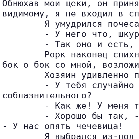
Обнюхав мои щеки, он приня
видимому, я не входил в сп
	Я умудрился почесать пса за ухом и тут же в изумлении обернулся к Рорку:

	- У него что, шкура стальная?

	- Так оно и есть, - успокаивающе кивнул тот. - В Хаосе и не такое бывает.

	Рорк наконец спихнул пса с моего живота, и Кроч смирнехонько растянулся 

бок о бок со мной, возложи
	Хозяин удивленно покачал головой:

	- У тебя случайно не завалялось в кармане чего-нибудь для него 

соблазнительного?

	- Как же! У меня там бычий окорок!

	- Хорошо бы так, - вздохнул алебардщик, вытянув шею и заглядывая в котел. 

- У нас опять чечевица!

	Я выбрался из-под собачьей лапы и поднялся на ноги. Кроч тут же вскочил и 
