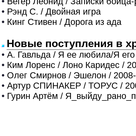
•
Вегер Леонид / Записки бойца
•
Рэнд С. / Двойная игра
•
Кинг Стивен / Дорога из ада
Новые поступления в х
•
А. Гавльда / Я ее любила/Я его
•
Ким Лоренс / Лоно Каридес / 2
•
Олег Смирнов / Эшелон / 2008
•
Артур СПИНАКЕР / ТОРУС / 20
•
Гурин Артём / Я_выйду_рано_п