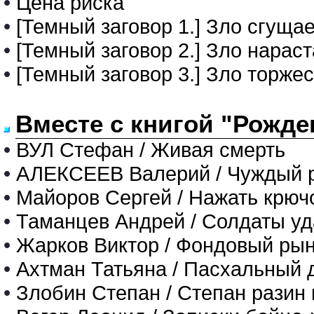
•
Цена риска
•
[Темный заговор 1.] Зло сгуща
•
[Темный заговор 2.] Зло нараст
•
[Темный заговор 3.] Зло торжес
Вместе с книгой "Рожде
•
ВУЛ Стефан / Живая смерть
•
АЛЕКСЕЕВ Валерий / Чуждый 
•
Майоров Сергей / Нажать крюч
•
Таманцев Андрей / Солдаты уда
•
Жарков Виктор / Фондовый рыно
•
Ахтман Татьяна / Пасхальный 
•
Злобин Степан / Степан разин к