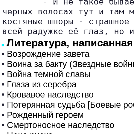
	- И не такое бывает, - подхватила незаметно подошедшая женщина. В её 

черных волосах тут и там м
костяные шпоры - страшное 
всей радужке её глаз, но 
Литература, написанная
•
Возрождение завета
•
Воина за бакту (Звездные войн
•
Война темной славы
•
Глаза из серебра
•
Кровавое наследство
•
Потерянная судьба [Боевые робо
•
Рожденный героем
•
Смертоносное наследство