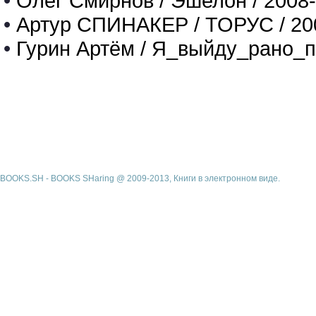
•
Олег Смирнов / Эшелон / 2008
•
Артур СПИНАКЕР / ТОРУС / 20
•
Гурин Артём / Я_выйду_рано_п
BOOKS.SH - BOOKS SHaring @ 2009-2013, Книги в электронном виде.