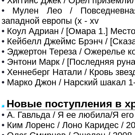
•
Хиггинс Джек / Орел приземлил
•
Мулен Лео / Повседневна
западной европы (x - xv
•
Коул Адриан / [Омара 1.] Мест
•
Кейбелл Джеймс Брэнч / [Сказа
•
Эджертон Тереза / Ожерелье к
•
Энтони Марк / [Последняя руна 
•
Хеннеберг Натали / Кровь звез
•
Марко Джон / Нарский шакал 1-
Новые поступления в х
•
А. Гавльда / Я ее любила/Я его
•
Ким Лоренс / Лоно Каридес / 2