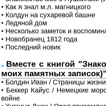
•
Как я знал м.л. магницкого
•
Колдун на сухаревой башне
•
Ледяной дом
•
Несколько заметок и воспомина
•
Новобранец 1812 года
•
Последний новик
Вместе с книгой "Знак
моих памятных записок)"
•
Болдин Иван / Страницы жизни
•
Беккер Кайус / Немецкие мор
войне