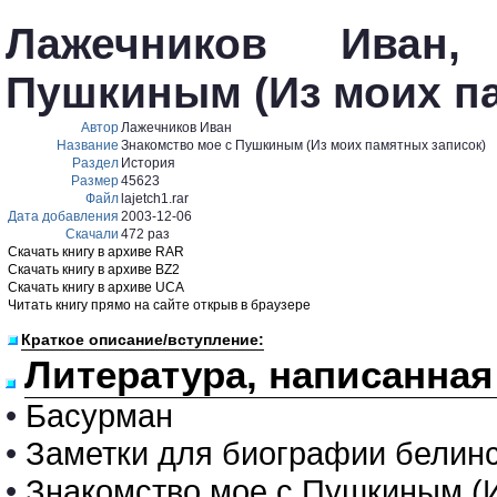
Лажечников Иван
Пушкиным (Из моих п
Автор
Лажечников Иван
Название
Знакомство мое с Пушкиным (Из моих памятных записок)
Раздел
История
Размер
45623
Файл
lajetch1.rar
Дата добавления
2003-12-06
Скачали
472 раз
Скачать книгу в архиве RAR
Скачать книгу в архиве BZ2
Скачать книгу в архиве UCA
Читать книгу прямо на сайте открыв в браузере
Краткое описание/вступление:
Литература, написанная
•
Басурман
•
Заметки для биографии белинс
•
Знакомство мое с Пушкиным (И