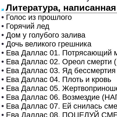
Литература, написанная
•
Голос из прошлого
•
Горячий лед
•
Дом у голубого залива
•
Дочь великого грешника
•
Ева Даллас 01. Потрясающий м
•
Ева Даллас 02. Ореол смерти 
•
Ева Даллас 03. Яд бессмертия
•
Ева Даллас 04. Плоть и кровь
•
Ева Даллас 05. Жертвопринош
•
Ева Даллас 06. Возмездие 
•
Ева Даллас 07. Ей снилась с
•
Ева Даллас 08. ПОЦЕЛУЙ СМ