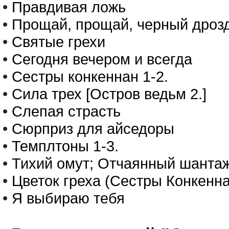
•
Правдивая ложь
•
Прощай, прощай, черный дроз
•
Святые грехи
•
Сегодня вечером и всегда
•
Сестры конкеннан 1-2.
•
Сила трех [Остров ведьм 2.]
•
Слепая страсть
•
Сюрприз для айседоры
•
Темплтоны 1-3.
•
Тихий омут; Отчаянный шантаж
•
Цветок греха (Сестры Конкенна
•
Я выбираю тебя