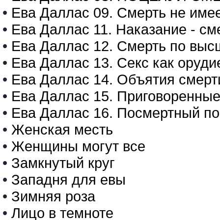
•
Ева Даллас 09. Смерть не и
•
Ева Даллас 11. Наказание - 
•
Ева Даллас 12. Смерть по в
•
Ева Даллас 13. Секс как оруди
•
Ева Даллас 14. Объятия смерт
•
Ева Даллас 15. Приговоренные
•
Ева Даллас 16. Посмертный по
•
Женская месть
•
Женщины могут все
•
Замкнутый круг
•
Западня для евы
•
Зимняя роза
•
Лицо в темноте