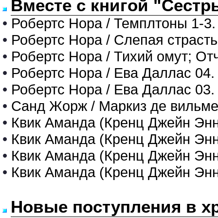
Вместе с книгой "Сестры
•
Робертс Нора / Темплтоны 1-3.
•
Робертс Нора / Слепая страсть
•
Робертс Нора / Тихий омут; О
•
Робертс Нора / Ева Даллас 04.
•
Робертс Нора / Ева Даллас 03
•
Санд Жорж / Маркиз де вильм
•
Квик Аманда (Кренц Джейн Энн
•
Квик Аманда (Кренц Джейн Энн
•
Квик Аманда (Кренц Джейн Энн
•
Квик Аманда (Кренц Джейн Энн
Новые поступления в х