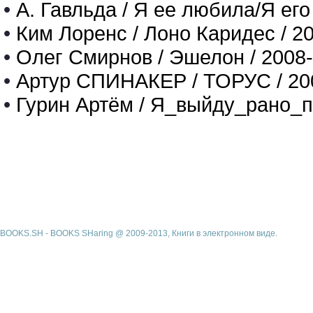
•
А. Гавльда / Я ее любила/Я его
•
Ким Лоренс / Лоно Каридес / 2
•
Олег Смирнов / Эшелон / 2008
•
Артур СПИНАКЕР / ТОРУС / 20
•
Гурин Артём / Я_выйду_рано_п
BOOKS.SH - BOOKS SHaring @ 2009-2013, Книги в электронном виде.