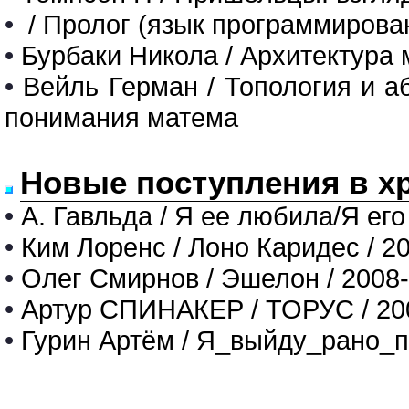
•
/ Пролог (язык программирова
•
Бурбаки Никола / Архитектура
•
Вейль Герман / Топология и а
понимания матема
Новые поступления в х
•
А. Гавльда / Я ее любила/Я его
•
Ким Лоренс / Лоно Каридес / 2
•
Олег Смирнов / Эшелон / 2008
•
Артур СПИНАКЕР / ТОРУС / 20
•
Гурин Артём / Я_выйду_рано_п