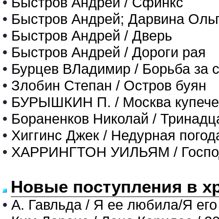
•
Быстров Андрей / Сфинкс
•
Быстров Андрей; Дарвина Ольга
•
Быстров Андрей / Дверь
•
Быстров Андрей / Дороги рая
•
Бурцев ВЛадимир / Борьба за 
•
Злобин Степан / Остров буян
•
БУРЫШКИН П. / Москва купече
•
Бораненков Николай / Тринадц
•
Хиггинс Джек / Недурная погод
•
ХАРРИНГТОН УИЛЬЯМ / Госпо
Новые поступления в х
•
А. Гавльда / Я ее любила/Я его