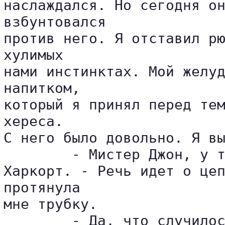
наслаждался. Но сегодня он
взбунтовался 

против него. Я отставил рю
хулимых 

нами инстинктах. Мой желуд
напитком, 

который я принял перед тем
хереса. 

С него было довольно. Я вы
	- Мистер Джон, у телефона кто-то от Чартера, - возбужденно сообщила мисс 

Харкорт. - Речь идет о цеп
протянула 

мне трубку.

	- Да, что случилось? - нетерпеливо спросил я. - Вы не можете её починить?
