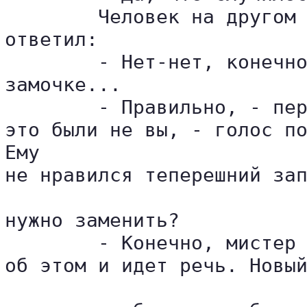
	Человек на другом конце провода на мгновение, казалось, заколебался. Затем 

ответил:

	- Нет-нет, конечно мы можем её починить, мистер Брайнерд. Дело только в 

замочке...

	- Правильно, - перебил я. - Вы уже говорили об этом сегодня утром. Или, если 

это были не вы, - голос по
Ему 

не нравился теперешний зап
нужно заменить?

	- Конечно, мистер Брайнерд, - сказал мужчина с явным облегчением. - Как раз 

об этом и идет речь. Новый