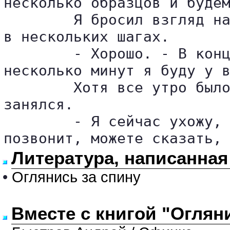
несколько образцов и будем
	Я бросил взгляд на часы. Около двенадцати. Ювелирный магазин находился всего 

в нескольких шагах.

	- Хорошо. - В конце концов я обещал Лесли позаботиться о её вещице. - Через 

несколько минут я буду у в
	Хотя все утро было переполнено событиями, по-настоящему работой я так и не 

занялся.

	- Я сейчас ухожу, мисс Харкорт. Ленч проведу в клубе. Если кто-нибудь 

позвонит, можете сказать,
Литература, написанная
•
Оглянись за спину
Вместе с книгой "Оглян