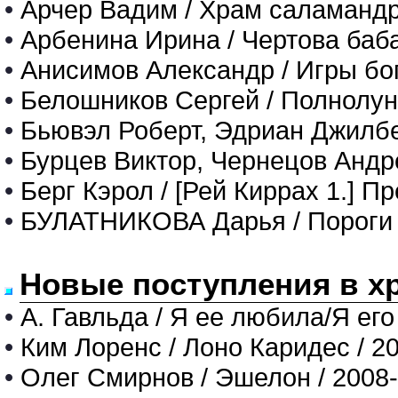
•
Арчер Вадим / Храм саламандр
•
Арбенина Ирина / Чертова баб
•
Анисимов Александр / Игры бо
•
Белошников Сергей / Полнолу
•
Бьювэл Роберт, Эдриан Джилб
•
Бурцев Виктор, Чернецов Андре
•
Берг Кэрол / [Рей Киррах 1.] 
•
БУЛАТНИКОВА Дарья / Пороги 
Новые поступления в х
•
А. Гавльда / Я ее любила/Я его
•
Ким Лоренс / Лоно Каридес / 2
•
Олег Смирнов / Эшелон / 2008