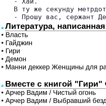
   - Хай.

   В ту же секунду метрдот
   - Прошу вас, сержант Д
Литература, написанная
•
Власть
•
Гайджин
•
Гири
•
Демон
•
Манни деккер Женщины для р
Вместе с книгой "Гири"
•
Арчер Вадим / Чистый огонь
•
Арчер Вадим / Выбравший без