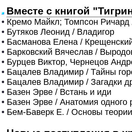
Вместе с книгой "Тигрин
•
Кремо Майкл; Томпсон Ричард 
•
Бутяков Леонид / Владигор
•
Басманова Елена / Крещенски
•
Барковский Вячеслав / Выродо
•
Бурцев Виктор, Чернецов Андре
•
Бацалев Владимир / Тайны гор
•
Бацалев Владимир / Загадки д
•
Базен Эрве / Встань и иди
•
Базен Эрве / Анатомия одного 
•
Бем-Баверк Е. / Основы теори