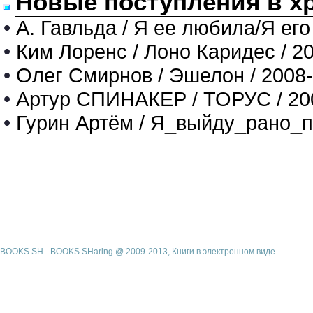
Новые поступления в х
•
А. Гавльда / Я ее любила/Я его
•
Ким Лоренс / Лоно Каридес / 2
•
Олег Смирнов / Эшелон / 2008
•
Артур СПИНАКЕР / ТОРУС / 20
•
Гурин Артём / Я_выйду_рано_п
BOOKS.SH - BOOKS SHaring @ 2009-2013, Книги в электронном виде.