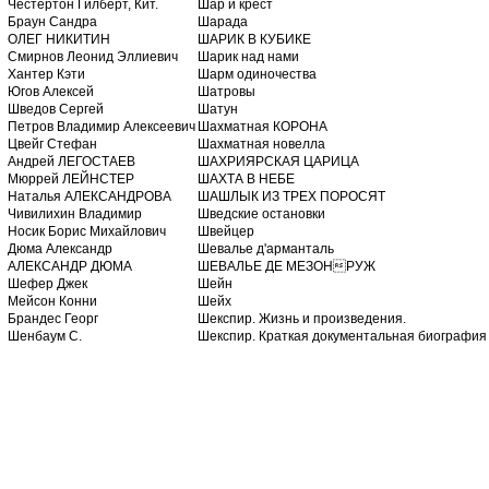
Честертон Гилберт, Кит.
Шар и крест
Браун Сандра
Шарада
ОЛЕГ НИКИТИН
ШАРИК В КУБИКЕ
Смирнов Леонид Эллиевич
Шарик над нами
Хантер Кэти
Шарм одиночества
Югов Алексей
Шатровы
Шведов Сергей
Шатун
Петров Владимир Алексеевич
Шахматная КОРОНА
Цвейг Стефан
Шахматная новелла
Андрей ЛЕГОСТАЕВ
ШАХРИЯРСКАЯ ЦАРИЦА
Мюррей ЛЕЙНСТЕР
ШАХТА В НЕБЕ
Наталья АЛЕКСАНДРОВА
ШАШЛЫК ИЗ ТРЕХ ПОРОСЯТ
Чивилихин Владимир
Шведские остановки
Носик Борис Михайлович
Швейцер
Дюма Александр
Шевалье д'арманталь
АЛЕКСАНДР ДЮМА
ШЕВАЛЬЕ ДЕ МЕЗОНРУЖ
Шефер Джек
Шейн
Мейсон Конни
Шейх
Брандес Георг
Шекспир. Жизнь и произведения.
Шенбаум С.
Шекспир. Краткая документальная биография