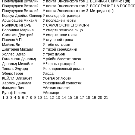
Полупуднев Виталий
У понта Эвксинского том 1. ВЕЛИКАЯ СКИФИЯ (rtf)
Полупуднев Виталий
У понта Эвксинского том 2. ВОССТАНИЕ НА БОСПОР
Полупуднев Виталий
У понта Эвксинского том 3. Митридат (rtf)
Кервуд Джеймс Оливер
У последней границы
Арцыбашев Михаил
У последней черты
РЫЖКОВ ИГОРЬ
У САМОГО СИНЕГО МОРЯ
Воронина Марина
У смерти женское лицо
Самохин Дмитрий
У смерти твои глаза
Павлов А.П.
У ступеней трона
Майклс Ли
У тебя есть сын
Дмитриев Михаил
У тихой серебрянки
Уоллес Эдгар
У трех дубов
Гамильтон Дональд
У убийц блестят глаза
Дональд-Михайли
У Черных рыцарей
Тополь Эдуард
У.е. откровенный роман
Эберс Георг
Уарда
КЕЙЛИ Элизабет
Убегая от любви
Хармон Данелла
Убежденный холостяк
Филдинг Лиз
Убежим вместе!
Вульф Шломо
Убежище
1
2
3
4
5
6
7
8
9
10
11
12
13
14
15
16
17
18
19
20
21