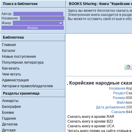
Поиск в библиотеке
BOOKS SHaring :
Книга "Корейские 
Здесь вы можете бесплатно скачать к
Автор:
Электронная книга находится в разде
Название:
Вы можете оставить свой отзыв и обс
Жанр:
Библиотека
Главная
Каталог
Новые поступления
Популярная литература
Как качать
Чем читать
Администрация
, Корейские народные сказ
Авторам и правообладателям
Название
Кор
Раздел
Ска
Разделы хранилища
Размер
60
Анекдоты
Файл
kor
Биография
Дата добавления
200
Скачали
844
Боевик
Скачать книгу в архиве RAR
Гадание
Скачать книгу в архиве BZ2
Детектив
Скачать книгу в архиве UCA
Детская
Читать книгу прямо на сайте открыв в