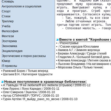
одолеют.  А  надобно вам сказат
Словарь
предложил  мужу  красавицы,  кр
Антропология и социология
играть.  Выигрывает  купец  и  
хода  и  проиграл.  Сгреб  крес
Спорт
напрашивается. Согласился купец
Стихи
   - Так, пожалуй, ты все свои 
Триллер
   - Люблю отчаянных игроков,  
третью партию хочет играть. Тол
Учеба
   - Сплоховал малость, - говор
Философия
Фентези
Вместе с книгой "Корейские
Эзотерика
•
/ Разнотравье
Экономика
•
/ Сказки народов Югославии
•
Акимов А.Г. / Зимняя жерлица
Энциклопедия
•
Берман Александр / Среди стихий
Эротические и порно рассказы
•
Гладилин А. / Большой беговой день
•
Ключаев Александр / Летняя сказка 
Юмор
•
Лысенко Владимир / На катамаране 
IT-приколы
•
Морозова Ольга / Только теннис
•
Раевский Борис / Только вперед
•
Шатаев В.Н. / Категория трудности
Новые поступления в хранилище библиотеки:
•
А. Гавльда / Я ее любила/Я его любила (отрывок) / 2008-01-12
•
Ким Лоренс / Лоно Каридес / 2008-01-11
•
Олег Смирнов / Эшелон / 2008-01-10
•
Артур СПИНАКЕР / ТОРУС / 2008-01-10
•
Гурин Артём / Я_выйду_рано_по_весне / 2008-01-10