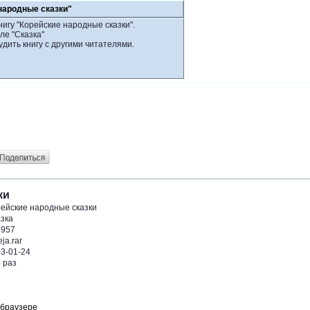
народные сказки"
нигу "Корейские народные сказки".
ле "Сказка"
удить книгу с другими читателями.
ки
ейские народные сказки
зка
6957
eja.rar
3-01-24
 раз
 браузере