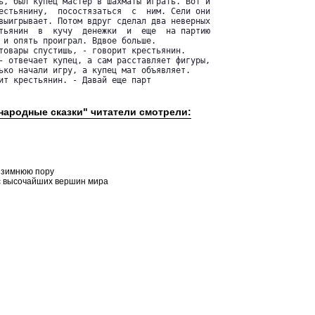
ь, был купец мастер в шахматы играть. Вот и

естьянину,  посостязаться  с  ним. Сели они

выигрывает. Потом вдруг сделал два неверных

тьянин  в  кучу  денежки  и  еще  на партию

 и опять проиграл. Вдвое больше.

товары спустишь, - говорит крестьянин.

- отвечает купец, а сам расставляет фигуры,

ько начали игру, а купец мат объявляет.

ит крестьянин. - Давай еще парт
 народные сказки" читатели смотрели:
в зимнюю пору
с высочайших вершин мира