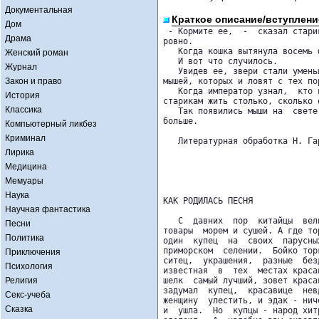
Документальная
Краткое описание/вступлени
Дом
 - Кормите ее,  -  сказал стари
Драма
ровно.

   Когда кошка вытянула восемь 
Женский роман
   И вот что случилось.

Журнал
   Увидев ее, звери стали умень
Закон и право
мышей, которых и ловят с тех по
   Когда император узнал,  кто 
История
старикам жить столько, сколько о
Классика
   Так появились мыши на  свете
больше.

Компьютерный ликбез
Криминал
   Литературная обработка Н. Га
Лирика
Медицина
Мемуары
Наука
КАК РОДИЛАСЬ ПЕСНЯ

Научная фантастика
   С  давних  пор  китайцы  вел
Песни
товары  морем и сушей. А где то
Политика
один  купец  на  своих  парусны
приморском  селении.  Бойко тор
Приключения
ситец,  украшения,  разные  без
Психология
известная  в  тех  местах краса
Религия
шелк  самый лучший, зовет краса
задумал  купец,  красавице  нев
Секс-учеба
женщину  улестить, и эдак - нич
Сказка
и  ушла.  Но  купцы - народ хит