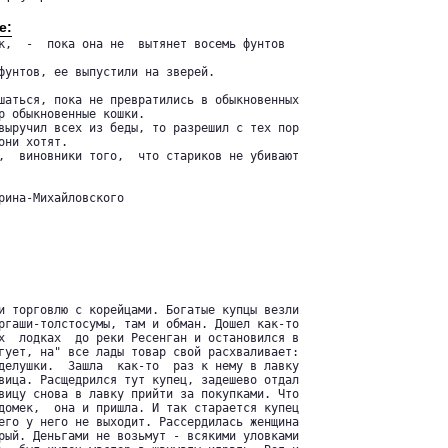
е:
к,  -  пока она не  вытянет восемь фунтов

фунтов, ее выпустили на зверей.

шаться, пока не превратились в обыкновенных

р обыкновенные кошки.

выручил всех из беды, то разрешил с тех пор

ни хотят.

,  виновники того,  что стариков не убивают

рина-Михайловского

и торговлю с корейцами. Богатые купцы везли

ргаши-толстосумы, там и обман. Дошел как-то

х  лодках  до реки Ресенган и остановился в

гует, на" все лады товар свой расхваливает:

делушки.  Зашла  как-то  раз к нему в лавку

вица. Расщедрился тут купец, задешево отдал

вицу снова в лавку прийти за покупками. Что

домек,  она и пришла. И так старается купец

его у него не выходит. Рассердилась женщина

рый. Деньгами не возьмут - всякими уловками
