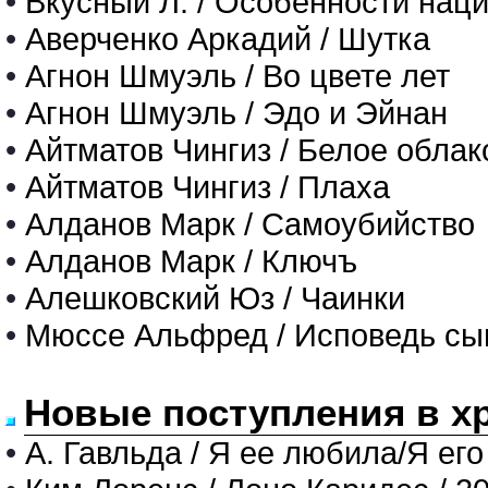
•
Вкусный Л. / Особенности нац
•
Аверченко Аркадий / Шутка
•
Агнон Шмуэль / Во цвете лет
•
Агнон Шмуэль / Эдо и Эйнан
•
Айтматов Чингиз / Белое облак
•
Айтматов Чингиз / Плаха
•
Алданов Марк / Самоубийство
•
Алданов Марк / Ключъ
•
Алешковский Юз / Чаинки
•
Мюссе Альфред / Исповедь сы
Новые поступления в х
•
А. Гавльда / Я ее любила/Я его