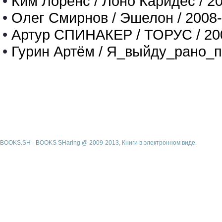
•
Ким Лоренс / Лоно Каридес / 2
•
Олег Смирнов / Эшелон / 2008
•
Артур СПИНАКЕР / ТОРУС / 20
•
Гурин Артём / Я_выйду_рано_п
BOOKS.SH - BOOKS SHaring @ 2009-2013, Книги в электронном виде.