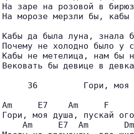
На заре на розовой в бирюз
На морозе мерзли бы, кабы 
Кабы да была луна, знала б
Почему не холодно было у с
Кабы не метелица, нам бы н
Вековать бы девице в девка
     36         Гори, моя 
Am     E7    Am     F     
Гори, моя душа, пускай ого
    Am     E7  Am       Dm