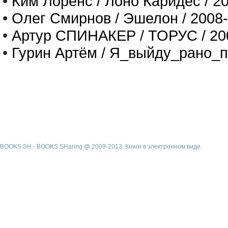
•
Ким Лоренс / Лоно Каридес / 2
•
Олег Смирнов / Эшелон / 2008
•
Артур СПИНАКЕР / ТОРУС / 20
•
Гурин Артём / Я_выйду_рано_п
BOOKS.SH - BOOKS SHaring @ 2009-2013, Книги в электронном виде.