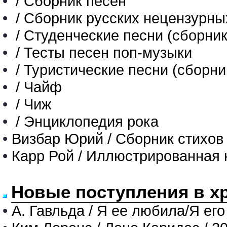
•
/ Сборник песен
•
/ Сборник русских нецензурны
•
/ Студенческие песни (сборник
•
/ Тесты песен поп-музыки
•
/ Туристические песни (сборни
•
/ Чайф
•
/ Чиж
•
/ Энциклопедия рока
•
Визбар Юрий / Сборник стихов
•
Карр Рой / Иллюстрированная 
Новые поступления в х
•
А. Гавльда / Я ее любила/Я его