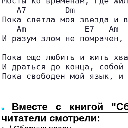
Мосты ко временам, где жил
   A7        Dm           
Пока светла моя звезда и в
   Am            E7   Am  
И разум злом не помрачен, 
Пока еще любить и жить хва
И драться до конца, собой 
Пока свободен мой язык, и
Вместе с книгой "Сб
читатели смотрели: