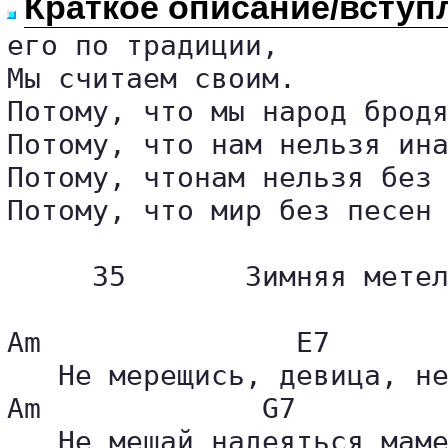
Краткое описание/вступ
его по традиции,

Мы считаем своим.

Потому, что мы народ бродя
Потому, что нам нельзя ина
Потому, чтонам нельзя без 
Потому, что мир без песен 
     35       Зимняя метел
Am               E7       
   Не мерещись, девица, не
Am             G7         
   Не мешай надеяться маме