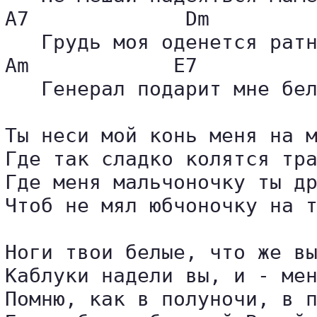
A7             Dm         
   Грудь моя оденется ратн
Am            E7          
   Генерал подарит мне бел
Ты неси мой конь меня на м
Где так сладко колятся тра
Где меня мальчоночку ты др
Чтоб не мял юбчоночку на т
Ноги твои белые, что же вы
Каблуки надели вы, и - мен
Помню, как в полуночи, в п