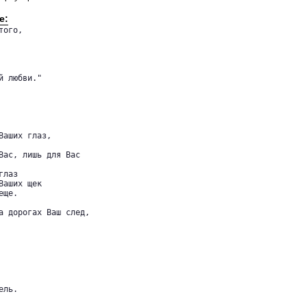
е:
ого,

 любви."

аших глаз,

Вас, лишь для Вас

лаз

аших щек

ще.

а дорогах Ваш след,

ль.
