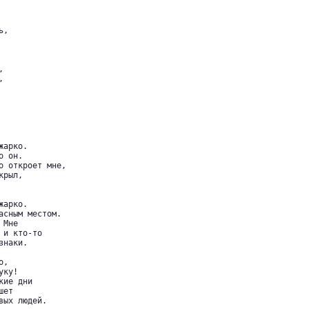
,





арко.

 он.

о откроет мне,

рыл,

арко.

асным местом.

Мне

и кто-то

наки.

,

ку!

ие дни

ет

ых людей.
