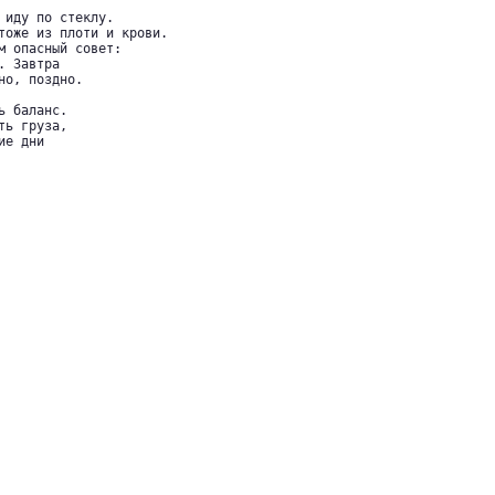
 иду по стеклу.

тоже из плоти и крови.

м опасный совет:

 Завтра

о, поздно.

 баланс.

ь груза,

е дни
