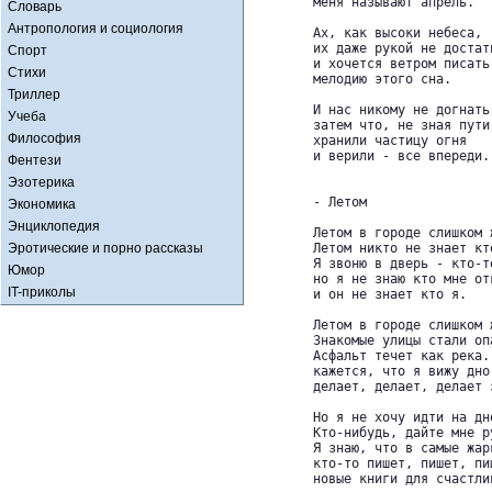
        меня называют апрель.

Словарь
Антропология и социология
        Ах, как высоки небеса,

        их даже рукой не достать
Спорт
        и хочется ветром писать

Стихи
        мелодию этого сна.

Триллер
        И нас никому не догнать,
Учеба
        затем что, не зная пути,
Философия
        хранили частицу огня

        и верили - все впереди.

Фентези
Эзотерика
        - Летом

Экономика
Энциклопедия
        Летом в городе слишком ж
Эротические и порно рассказы
        Летом никто не знает кто
        Я звоню в дверь - кто-т
Юмор
        но я не знаю кто мне отк
IT-приколы
        и он не знает кто я.

        Летом в городе слишком ж
        Знакомые улицы стали оп
        Асфальт течет как река. 
        кажется, что я вижу дно 
        делает, делает, делает з
        Но я не хочу идти на дно
        Кто-нибудь, дайте мне ру
        Я знаю, что в самые жарк
        кто-то пишет, пишет, пиш
        новые книги для счастлив