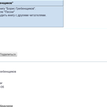
бенщиков"
нигу "Борис Гребенщиков".
ле "Песни"
удить книгу с другими читателями.
ребенщиков
ar
-06
 браузере