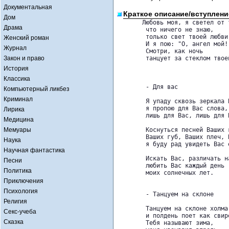
Документальная
Краткое описание/вступлени
Дом
       Любовь моя, я светел от т
Драма
        что ничего не знаю,

        только свет твоей любви

Женский роман
        И я пою: "О, ангел мой!

Журнал
        Смотри, как ночь

Закон и право
        танцует за стеклом твоей
История
Классика
        - Для вас

Компьютерный ликбез
Криминал
        Я упаду сквозь зеркала В
        я пропою для Вас слова,

Лирика
        лишь для Вас, лишь для 
Медицина
Мемуары
        Коснуться песней Ваших г
        Ваших губ, Ваших плеч, В
Наука
        я буду рад увидеть Вас е
Научная фантастика
        Искать Вас, различать н
Песни
        любить Вас каждый день

Политика
        моих солнечных лет.

Приключения
Психология
        - Танцуем на склоне

Религия
        Танцуем на склоне холма

Секс-учеба
        и полдень поет как свире
Сказка
        Тебя называют зима,
