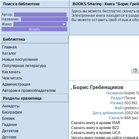
Поиск в библиотеке
BOOKS SHaring :
Книга "Борис Гре
Здесь вы можете бесплатно скачать к
Автор:
Электронная книга находится в разде
Название:
Вы можете оставить свой отзыв и обс
Жанр:
Библиотека
Главная
Каталог
Новые поступления
Популярная литература
Как качать
Чем читать
Администрация
, Борис Гребенщиков
Авторам и правообладателям
Название
Борис Г
Раздел
Песни
Разделы хранилища
Размер
501392
Анекдоты
Файл
greben.r
Биография
Дата добавления
2002-04
Скачали
846 раз
Боевик
Скачать книгу в архиве RAR
Гадание
Скачать книгу в архиве BZ2
Детектив
Скачать книгу в архиве UCA
Детская
Читать книгу прямо на сайте открыв в