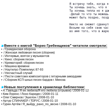
        Я встречу тебя, когда я
        Ты хочешь знать, что я 
        Ты хочешь тепла но я да
        -Делай то что ты можешь.
        может быть поздно, поздн
        Никто не сможет сдвинуть
        Возьми на себя свою част
        во имя того, что в жарки
Вместе с книгой "Борис Гребенщиков" читатели смотрели:
•
/ Гражданская оборона
•
/ Женская любовная песня (сборник)
•
/ Интервью, взятое у музыкантов
•
/ Кино: сборник песен
•
/ Крематорий: сборник песен
•
/ Машина времени
•
/ Наутилус-Помпилиус 87-93
•
/ Несчастный случай
•
/ Пести советских композиторов с гитарными аккордами
•
/ Сборник КСП-шных песен бардов г. Минска
Новые поступления в хранилище библиотеки:
•
А. Гавльда / Я ее любила/Я его любила (отрывок) / 2008-01-12
•
Ким Лоренс / Лоно Каридес / 2008-01-11
•
Олег Смирнов / Эшелон / 2008-01-10
•
Артур СПИНАКЕР / ТОРУС / 2008-01-10
•
Гурин Артём / Я_выйду_рано_по_весне / 2008-01-10