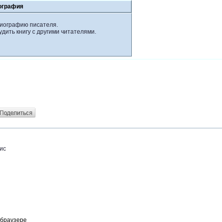
ография
биографию писателя.
удить книгу с другими читателями.
ис
 браузере