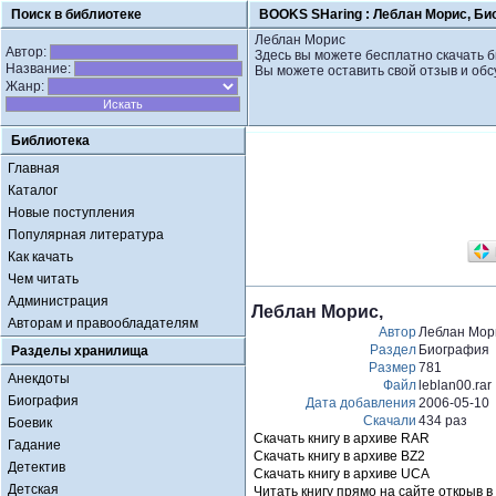
Поиск в библиотеке
BOOKS SHaring :
Леблан Морис, Би
Леблан Морис
Автор:
Здесь вы можете бесплатно скачать 
Название:
Вы можете оставить свой отзыв и обс
Жанр:
Библиотека
Главная
Каталог
Новые поступления
Популярная литература
Как качать
Чем читать
Администрация
Леблан Морис,
Авторам и правообладателям
Автор
Леблан Мор
Раздел
Биография
Разделы хранилища
Размер
781
Анекдоты
Файл
leblan00.rar
Биография
Дата добавления
2006-05-10
Скачали
434 раз
Боевик
Скачать книгу в архиве RAR
Гадание
Скачать книгу в архиве BZ2
Детектив
Скачать книгу в архиве UCA
Детская
Читать книгу прямо на сайте открыв в