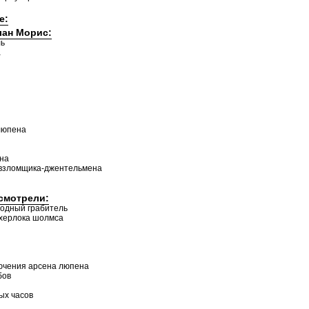
е:
лан Морис:
ль
а
люпена
на
 взломщика-джентельмена
 смотрели:
родный грабитель
 херлока шолмса
ючения арсена люпена
бов
ых часов