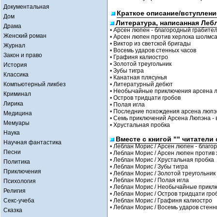
Документальная
Краткое описание/вступлени
Дом
Литература, написанная Леб
Драма
•
Арсен люпен - благородный грабите
Женский роман
•
Арсен люпен против херлока шолмс
•
Виктор из светской бригады
Журнал
•
Восемь ударов стенных часов
Закон и право
•
Графиня калиостро
•
Золотой треугольник
История
•
Зубы тигра
Классика
•
Канатная плясунья
Компьютерный ликбез
•
Литературный дебют
•
Необычайные приключения арсена 
Криминал
•
Остров тридцати гробов
Лирика
•
Полая игла
•
Последние похождения арсена люпэ
Медицина
•
Семь приключений Арсена Люпэна -
Мемуары
•
Хрустальная пробка
Наука
Вместе с книгой "" читатели
Научная фантастика
•
Леблан Морис / Арсен люпен - благо
Песни
•
Леблан Морис / Арсен люпен против
•
Леблан Морис / Хрустальная пробка
Политика
•
Леблан Морис / Зубы тигра
Приключения
•
Леблан Морис / Золотой треугольник
•
Леблан Морис / Полая игла
Психология
•
Леблан Морис / Необычайные прикл
Религия
•
Леблан Морис / Остров тридцати гро
Секс-учеба
•
Леблан Морис / Графиня калиостро
•
Леблан Морис / Восемь ударов стенн
Сказка