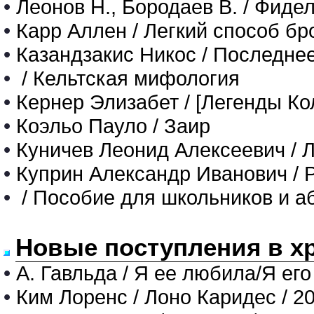
•
Леонов Н., Бородаев В. / Фиде
•
Карр Аллен / Легкий способ бр
•
Казандзакис Никос / Последне
•
/ Кельтская мифология
•
Кернер Элизабет / [Легенды Ко
•
Коэльо Пауло / Заир
•
Куничев Леонид Алексеевич / 
•
Куприн Александр Иванович / 
•
/ Пособие для школьников и а
Новые поступления в х
•
А. Гавльда / Я ее любила/Я его
•
Ким Лоренс / Лоно Каридес / 2