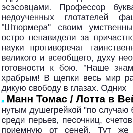
эсэсовцами. Профессор букв
недоученных глотателей фа
"Штюрмера" своим умственны
остро ненавидели за причастн
науки противоречат таинстве
великого и всеобщего, духу не
готовности к бою. "Наше знам
храбрым! В щепки весь мир ра
дикую свободу в глазах. Одних
Манн Томас / Лотта в В
нутым душегрейкой "по случаю 
среди перьев, песочниц, счето
приемную от сеней. Тут же 