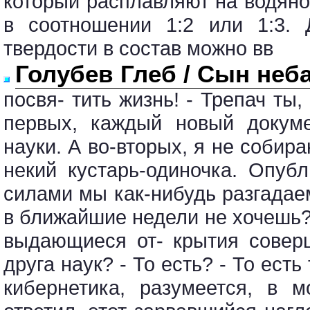
который расплавляют на водян
в соотношении 1:2 или 1:3.
твердости в состав можно вв
Голубев Глеб / Сын неб
посвя- тить жизнь! - Трепач ты,
первых, каждый новый докуме
науки. А во-вторых, я не собир
некий кустарь-одиночка. Опу
силами мы как-нибудь разгадаем
в ближайшие недели не хочешь?
выдающиеся от- крытия совер
друга наук? - То есть? - То ес
кибернетика, разумеется, в 