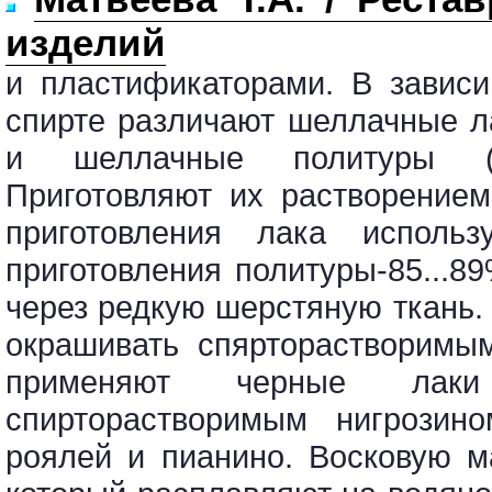
изделий
и пластификаторами. В завис
спирте различают шеллачные л
и шеллачные политуры (с
Приготовляют их растворение
приготовления лака использ
приготовления политуры-85...8
через редкую шерстяную ткань
окрашивать спярторастворимы
применяют черные лак
спирторастворимым нигрозин
роялей и пианино. Восковую ма