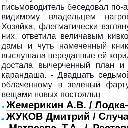
письмоводитель беседовал по-а
видимому владельцем нагро
Хозяйка, флегматически взглян
них, ответила величавым кивк
дамы и чуть намеченный кник
выслушала переданные ей кор
достала вычерченный план и 
карандаша. - Двадцать седьмо
облаченному в зеленый фарту
вещами новых постояльц
Жемерикин А.В. / Лодка
ЖУКОВ Дмитрий / Случа
Матвеева Т.А. / Реста