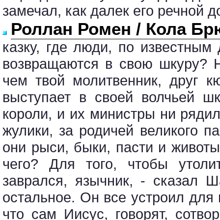
замечал, как далек его речной д
Роллан Ромен / Кола Б
казку, где люди, по известным
возвращаются в свою шкуру? 
чем твой молитвенник, друг к
выступает в своей волчьей шк
короли, и их министры ни ряди
жулики, за родичей великого па
они рыси, быки, пасти и живот
чего? Для того, чтобы утоли
заврался, язычник, - сказал Ш
остальное. Он все устроил для 
что сам Иисус, говорят, сотво