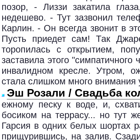
позор, - Лиззи закатила глаз
недешево. - Тут зазвонил теле
Карлин. - Он всегда звонит в эт
Пусть приедет сам! Так Джар
торопилась с открытием, поп
заставила этого "симпатичного 
инвалидном кресле. Утром, о
стала слишком много внимания 
Эш Розали / Свадьба к
ежному песку к воде, и, схва
босиком на террасу... но тут 
Гарсия в одних белых шортах р
прищурившись, на залив. Сзади