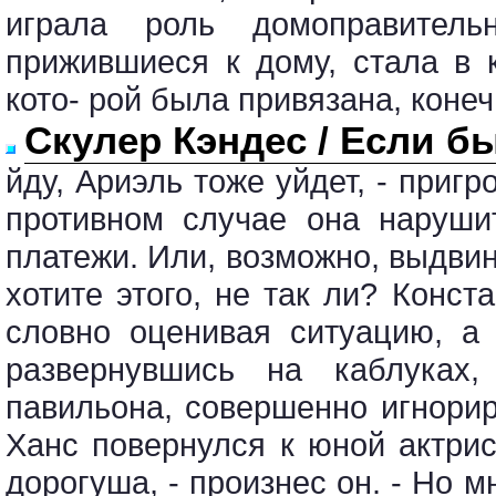
играла роль домоправител
прижившиеся к дому, стала в 
кото- рой была привязана, конеч
Скулер Кэндес / Если б
йду, Ариэль тоже уйдет, - пригр
противном случае она нарушит
платежи. Или, возможно, выдвин
хотите этого, не так ли? Конст
словно оценивая ситуацию, а 
развернувшись на каблуках,
павильона, совершенно игнори
Ханс повернулся к юной актрис
дорогуша, - произнес он. - Но м